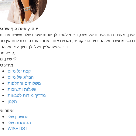
♥
היי, איזה כיף שהגעת
 שירן, מעצבת התכשיטים של מיוס, רציתי לספר לך שהתכשיטים שלנו עשויים עבודת 
 דגש ומחשבה על הפרטים הכי קטנים, נארזים אחד- אחד באהבה ובסבלנות אין ספו
כדי שיגיעו אלייך ויעלו לך חיוך ענק על הפנים..
קנייה מהנה,
שירן, מיוס ♡
מידע כל
קצת על מיוס
הבלוג של מיוס
משלוחים והחלפות
שאלות ותשובות
מדריך מידות לטבעות
תקנון
איזור אי
החשבון שלי
ההזמנות שלי
WISHLIST