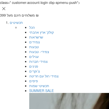
שִׂים
class=" customer-account-login cbp-spmenu-push">
לֵב:
בְּאֲתָר
משלוחים חינם מעל 399 ₪
זֶה
מֻפְעֶלֶת
תכשיטים
מַעֲרֶכֶת
הכל
נָגִישׁ
קולק' ארץ אהבתי
בִּקְלִיק
שרשראות
הַמְּסַיַּעַת
צמידים
לִנְגִישׁוּת
טבעות
הָאֲתָר.
צמידי- טבעות
עגילים
צמידי חברות
פנינים
צ’וקרים
צמידי רגל עם חריטה
פיסים
תכשיטי שמות
SUMMER SALE