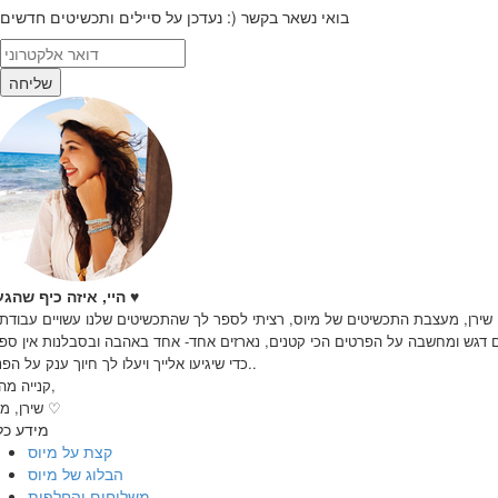
בואי נשאר בקשר (: נעדכן על סיילים ותכשיטים חדשים
שליחה
♥
היי, איזה כיף שהגעת
 שירן, מעצבת התכשיטים של מיוס, רציתי לספר לך שהתכשיטים שלנו עשויים עבודת 
 דגש ומחשבה על הפרטים הכי קטנים, נארזים אחד- אחד באהבה ובסבלנות אין ספו
כדי שיגיעו אלייך ויעלו לך חיוך ענק על הפנים..
קנייה מהנה,
שירן, מיוס ♡
מידע כל
קצת על מיוס
הבלוג של מיוס
משלוחים והחלפות