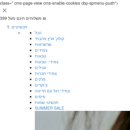
שִׂים
class=" cms-page-view cms-enable-cookies cbp-spmenu-push">
לֵב:
בְּאֲתָר
משלוחים חינם מעל 399 ₪
זֶה
מֻפְעֶלֶת
תכשיטים
מַעֲרֶכֶת
הכל
נָגִישׁ
קולק' ארץ אהבתי
בִּקְלִיק
שרשראות
הַמְּסַיַּעַת
צמידים
לִנְגִישׁוּת
טבעות
הָאֲתָר.
צמידי- טבעות
עגילים
צמידי חברות
פנינים
צ’וקרים
צמידי רגל עם חריטה
פיסים
תכשיטי שמות
SUMMER SALE