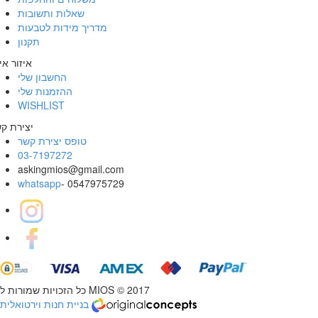
שאלות ותשובות
מדריך מידות לטבעות
תקנון
איזור אי
החשבון שלי
ההזמנות שלי
WISHLIST
יצירת ק
טופס יצירת קשר
03-7197272
askingmios@gmail.com
whatsapp
- 0547975729
כל הזכויות שמורות ל MIOS © 2017
בניית חנות וירטואלית