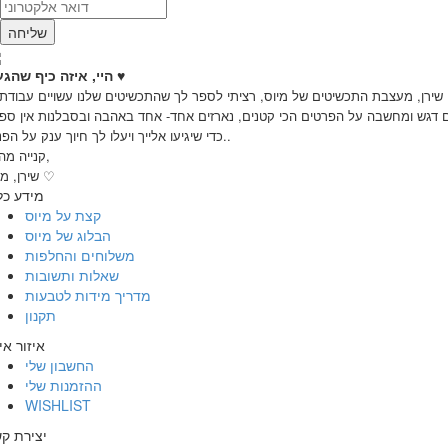
שליחה
♥
היי, איזה כיף שהגעת
 שירן, מעצבת התכשיטים של מיוס, רציתי לספר לך שהתכשיטים שלנו עשויים עבודת 
 דגש ומחשבה על הפרטים הכי קטנים, נארזים אחד- אחד באהבה ובסבלנות אין ספו
כדי שיגיעו אלייך ויעלו לך חיוך ענק על הפנים..
קנייה מהנה,
שירן, מיוס ♡
מידע כל
קצת על מיוס
הבלוג של מיוס
משלוחים והחלפות
שאלות ותשובות
מדריך מידות לטבעות
תקנון
איזור אי
החשבון שלי
ההזמנות שלי
WISHLIST
יצירת ק