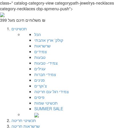
שִׂים
class=" catalog-category-view categorypath-jewelrys-necklaces
לֵב:
category-necklaces cbp-spmenu-push">
בְּאֲתָר
זֶה
משלוחים חינם מעל 399 ₪
מֻפְעֶלֶת
תכשיטים
מַעֲרֶכֶת
הכל
נָגִישׁ
קולק' ארץ אהבתי
בִּקְלִיק
שרשראות
הַמְּסַיַּעַת
צמידים
לִנְגִישׁוּת
טבעות
הָאֲתָר.
צמידי- טבעות
עגילים
צמידי חברות
פנינים
צ’וקרים
צמידי רגל עם חריטה
פיסים
תכשיטי שמות
SUMMER SALE
תכשיטי חריטה
שרשראות חריטה