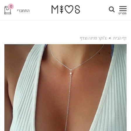
שִׂים
class=" catalog-product-view catalog-product-view product-ch0005
0
לֵב:
cbp-spmenu-push">
התחברי
תפריט
בְּאֲתָר
זֶה
מֻפְעֶלֶת
מַעֲרֶכֶת
דף הבית
>
צ'וקר פנינה וצדף
נָגִישׁ
בִּקְלִיק
הַמְּסַיַּעַת
לִנְגִישׁוּת
הָאֲתָר.